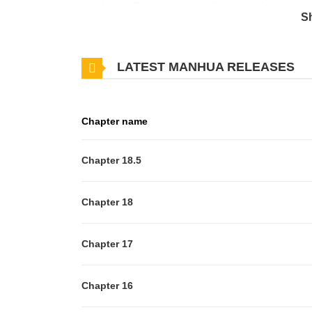
escaleras...Con ese desencadenante, la loca y pura 
S
LATEST MANHUA RELEASES
Chapter name
Chapter 18.5
Chapter 18
Chapter 17
Chapter 16