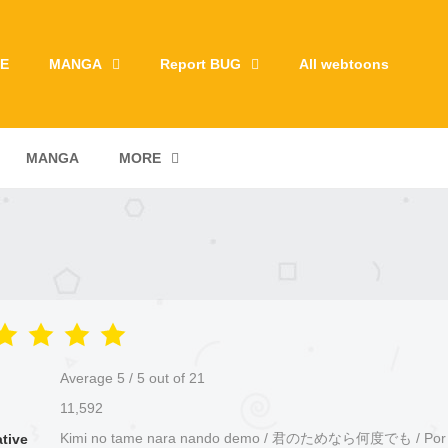
E
MANGA
Report BUG
All webtoons
MANGA
MORE
Average
5
/
5
out of
21
11,592
Kimi no tame nara nando demo / 君のためなら何度でも / Por ti
ative