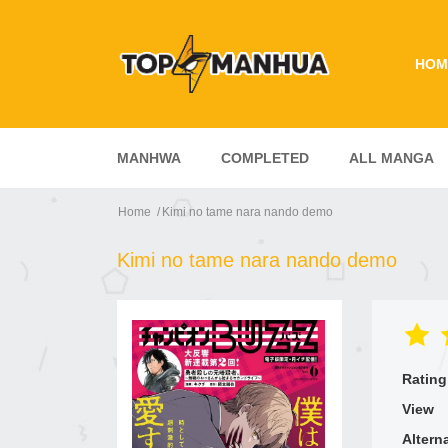
HOM
MANHWA
COMPLETED
ALL MANGA
Home
Kimi no tame nara nando demo
Kimi no tame nara nando demo
Rating
View
Altern