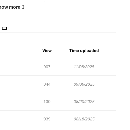
historia de amor se repite una y otra vez.
how more
View
Time uploaded
907
11/08/2025
344
09/06/2025
130
08/20/2025
939
08/18/2025